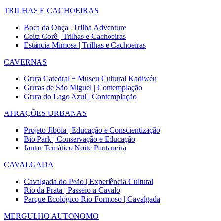
TRILHAS E CACHOEIRAS
Boca da Onça | Trilha Adventure
Ceita Corê | Trilhas e Cachoeiras
Estância Mimosa | Trilhas e Cachoeiras
CAVERNAS
Gruta Catedral + Museu Cultural Kadiwéu
Grutas de São Miguel | Contemplação
Gruta do Lago Azul | Contemplação
ATRAÇÕES URBANAS
Projeto Jibóia | Educação e Conscientização
Bio Park | Conservação e Educação
Jantar Temático Noite Pantaneira
CAVALGADA
Cavalgada do Peão | Experiência Cultural
Rio da Prata | Passeio a Cavalo
Parque Ecológico Rio Formoso | Cavalgada
MERGULHO AUTONOMO