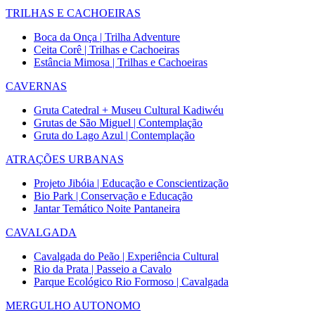
TRILHAS E CACHOEIRAS
Boca da Onça | Trilha Adventure
Ceita Corê | Trilhas e Cachoeiras
Estância Mimosa | Trilhas e Cachoeiras
CAVERNAS
Gruta Catedral + Museu Cultural Kadiwéu
Grutas de São Miguel | Contemplação
Gruta do Lago Azul | Contemplação
ATRAÇÕES URBANAS
Projeto Jibóia | Educação e Conscientização
Bio Park | Conservação e Educação
Jantar Temático Noite Pantaneira
CAVALGADA
Cavalgada do Peão | Experiência Cultural
Rio da Prata | Passeio a Cavalo
Parque Ecológico Rio Formoso | Cavalgada
MERGULHO AUTONOMO