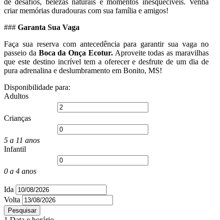
de desafios, belezas naturais e momentos inesquecíveis. Venha
criar memórias duradouras com sua família e amigos!
###
Garanta Sua Vaga
Faça sua reserva com antecedência para garantir sua vaga no
passeio da
Boca da Onça Ecotur.
Aproveite todas as maravilhas
que este destino incrível tem a oferecer e desfrute de um dia de
pura adrenalina e deslumbramento em Bonito, MS!
Disponibilidade
para:
Adultos
Crianças
5 a 11 anos
Infantil
0 a 4 anos
Ida
Volta
Pesquisar
1
Data e
horário