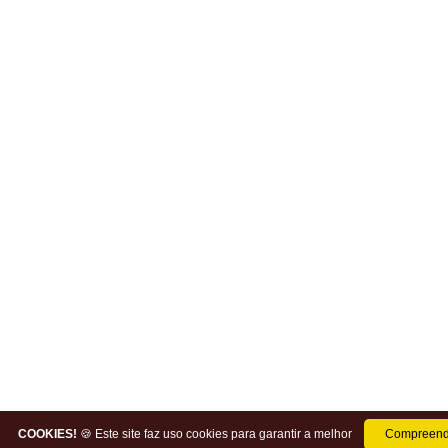
COOKIES!
🍪 Este site faz uso cookies para garantir a melhor
Compreend