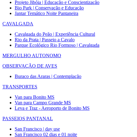
Projeto Jibóia | Educação e Conscientização
Bio Park | Conservação e Educação
Jantar Temático Noite Pantaneira
CAVALGADA
Cavalgada do Peão | Experiência Cultural
Rio da Prata | Passeio a Cavalo
Parque Ecológico Rio Formoso | Cavalgada
MERGULHO AUTONOMO
OBSERVAÇÃO DE AVES
Buraco das Araras | Contemplação
TRANSPORTES
Van para Bonito MS
Van para Campo Grande MS
Leva e Traz - Aeroporto de Bonito MS
PASSEIOS PANTANAL
San Francisco | day use
San Francisco 02 dias e 01 noite